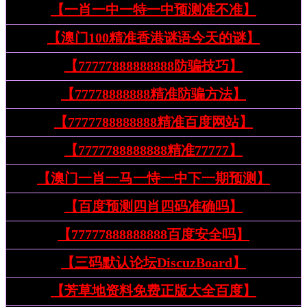
【一肖一中一特一中预测准不准】
【澳门100精准香港谜语今天的谜】
【77777888888888防骗技巧】
【77778888888精准防骗方法】
【7777788888888精准百度网站】
【7777788888888精准77777】
【澳门一肖一马一恃一中下一期预测】
【百度预测四肖四码准确吗】
【77777888888888百度安全吗】
【三码默认论坛DiscuzBoard】
【芳草地资料免费正版大全百度】