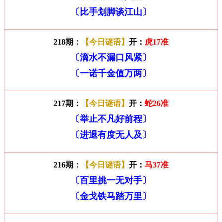
〔比手划脚谈江山〕
218期：
【今日谜语】
开：
虎17准
〔滴水不漏口风紧〕
〔一诺千金值万两〕
217期：
【今日谜语】
开：
蛇26准
〔举止不凡好前程〕
〔进退有度无人及〕
216期：
【今日谜语】
开：
马37准
〔百里挑一无对手〕
〔金戈铁马踏万里〕