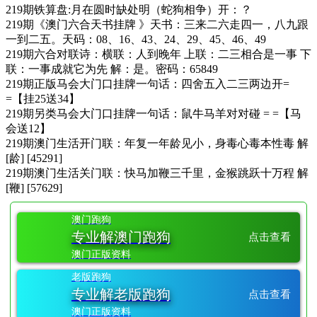
219期铁算盘:月在圆时缺处明（蛇狗相争）开：？
219期《澳门六合天书挂牌 》天书：三来二六走四一，八九跟
一到二五。天码：08、16、43、24、29、45、46、49
219期六合对联诗：横联：人到晚年 上联：二三相合是一事 下
联：一事成就它为先 解：是。密码：65849
219期正版马会大门口挂牌一句话：四舍五入二三两边开=
=【挂25送34】
219期另类马会大门口挂牌一句话：鼠牛马羊对对碰 = =【马
会送12】
219期澳门生活开门联：年复一年龄见小，身毒心毒本性毒 解
[龄] [45291]
219期澳门生活关门联：快马加鞭三千里，金猴跳跃十万程 解
[鞭] [57629]
澳门跑狗
专业解澳门跑狗
点击查看
澳门正版资料
老版跑狗
专业解老版跑狗
点击查看
澳门正版资料