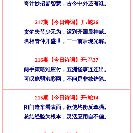
奇计妙招皆智慧，古今中外还有谁。
217期【今日诗词】开:蛇26
贪梦失节少无为，运到齐国显神威。
名相管仲开盛世，三一前后现光辉。
216期【今日诗词】开:马37
两手策略难应付，五洲怪事连连出。
可叹脆弱港彩网，不问是非欲铲除。
215期【今日诗词】开:蛇14
闭门造车看表面，欲使均衡反牵强。
总结经验为根本，灵活应用自不偏。