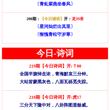
〔青虬紫燕坐春风〕
200期：
【今日谜语】
开：
龙39准
〔星河灿烂出其里〕
〔惭愧青松守岁寒〕
今日-诗词
219期【今日诗词】开:？00
全国半旗悼念浓，青海默哀三分钟。
大站皆蒙黑灰色，八面瓦砾觅失踪。
218期【今日诗词】开:虎17
三分天下隆中对，八卦阵图显餘威。