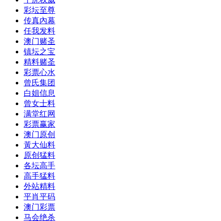
彩坛至尊
传真內幕
任我发料
澳门赌圣
镇坛之宝
精料赌圣
彩票心水
曾氏集团
白姐信息
曾女士料
满堂红网
彩票赢家
澳门原创
黃大仙料
原创猛料
各坛高手
高手猛料
外站精料
平肖平码
澳门彩票
马会绝杀