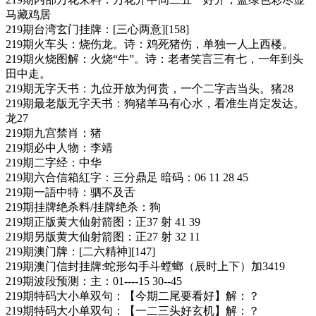
马藏鸡居
219期台湾玄门挂牌：[三心两意][158]
219期火车头：烧伤龙。诗：鸡死猪伤，单独一人上西楼。
219期火烧图解：火烧“牛”。诗：老者笑言三有七，一年到头
田中走。
219期无字天书：九位开放为何贵，一个二字吉当头。猪28
219期最老版无字天书：狗猪羊马有心水，看准生肖定发达。
龙27
219期九宫禁肖：猪
219期必中人物：李靖
219期二字经：中华
219期六合信箱紅字：三分鼎足 暗码：06 11 28 45
219期一語中特：驷不及舌
219期挂牌绝杀料/挂牌绝杀：狗
219期正版黄大仙射箭图：正37 射 41 39
219期另版黄大仙射箭图：正27 射 32 11
219期澳门牌：[二六精神][147]
219期澳门信封挂牌:蛇形勾手斗螳螂（辰时上下）加3419
219期波段预测：主：01----15 30--45
219期特码大小单双句：【今期二尾要看好】解：？
219期特码大小单双句：【一二三头好玄机】解：？