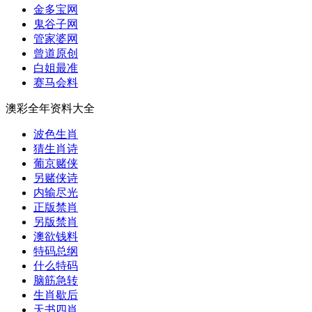
金多宝网
鬼谷子网
管家婆网
曾道原创
白姐最准
赛马会料
澳彩全年资料大全
波色生肖
猜生肖诗
葡京赌侠
另赌侠诗
内输尽光
正版禁肖
另版禁肖
澳欲钱料
特码总纲
什么特码
脑筋急转
生肖歇后
天书四肖