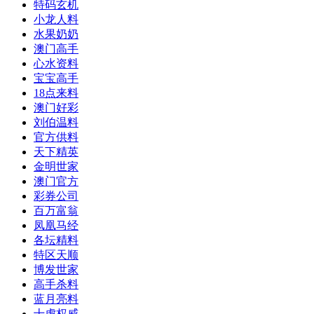
特码玄机
小龙人料
水果奶奶
澳门高手
心水资料
宝宝高手
18点来料
澳门好彩
刘伯温料
官方供料
天下精英
金明世家
澳门官方
彩券公司
百万富翁
凤凰马经
各坛精料
特区天顺
博发世家
高手杀料
蓝月亮料
十虎权威