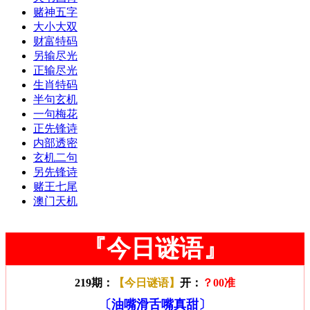
赌神五字
大小大双
财富特码
另输尽光
正输尽光
生肖特码
半句玄机
一句梅花
正先锋诗
内部透密
玄机二句
另先锋诗
赌王七尾
澳门天机
『
今日谜语』
219期：
【今日谜语】
开：
？00准
〔油嘴滑舌嘴真甜〕