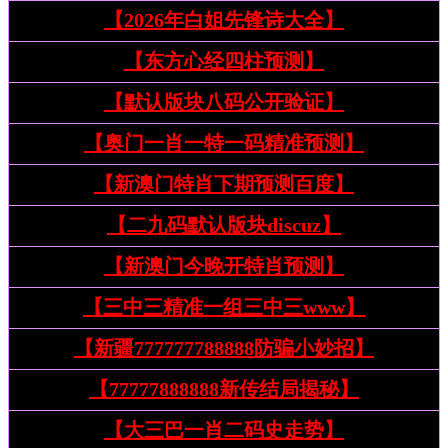
【2026年白姐先锋诗大全】
【东方心经四柱预测】
【默认版块八码公开验证】
【奥门一肖一特一码精准预测】
【新澳门特肖下期预测百度】
【二九码默认版块discuz】
【新澳门今晚开特肖预测】
【三中三精准一组三中三www】
【新疆777777788888防骗小妙招】
【77777888888新传结局揭秘】
【大三巴一肖二码史走势】