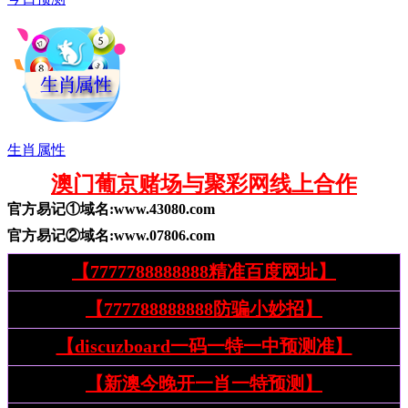
生肖属性
澳门葡京赌场与聚彩网线上合作
官方易记①域名:
www.
43080
.com
官方易记②域名:
www.
07806
.com
【7777788888888精准百度网址】
【777788888888防骗小妙招】
【discuzboard一码一特一中预测准】
【新澳今晚开一肖一特预测】